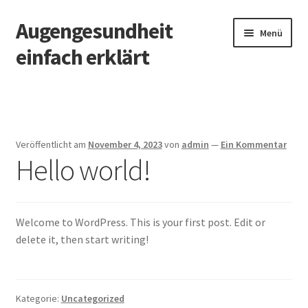
Augengesundheit
Zur
Zum
Menü
Navigation
Inhalt
einfach erklärt
springen
springen
Startseite
Veröffentlicht am
November 4, 2023
von
admin
—
Ein Kommentar
Hello world!
Welcome to WordPress. This is your first post. Edit or
delete it, then start writing!
Kategorie:
Uncategorized