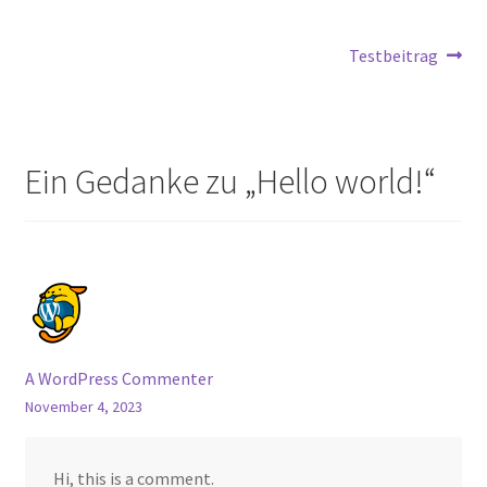
Beitrags-
Nächster
Testbeitrag
Beitrag:
Navigation
Ein Gedanke zu „
Hello world!
“
A WordPress Commenter
November 4, 2023
Hi, this is a comment.